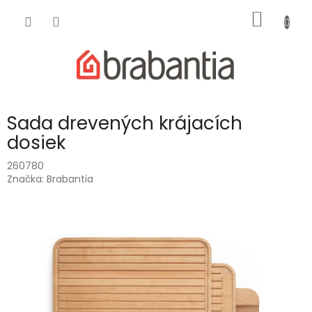
Prejsť
NÁKU
na
obsah
KOŠÍK
Sada drevených krájacích
dosiek
260780
Značka:
Brabantia