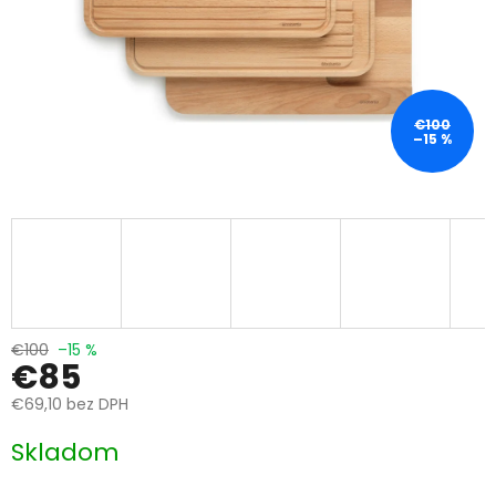
€100
–15 %
€100
–15 %
€85
€69,10 bez DPH
Jednotková
Skladom
cena: