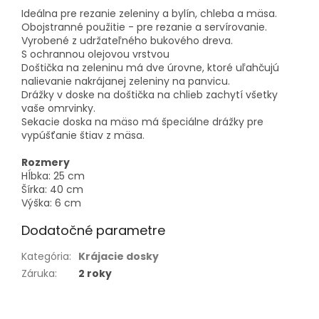
Ideálna pre rezanie zeleniny a bylín, chleba a mäsa.
Obojstranné použitie - pre rezanie a servírovanie.
Vyrobené z udržateľného bukového dreva.
S ochrannou olejovou vrstvou
Doštička na zeleninu má dve úrovne, ktoré uľahčujú
nalievanie nakrájanej zeleniny na panvicu.
Drážky v doske na doštička na chlieb zachytí všetky
vaše omrvinky.
Sekacie doska na mäso má špeciálne drážky pre
vypúšťanie štiav z mäsa.
Rozmery
Hĺbka: 25 cm
Šírka: 40 cm
Výška: 6 cm
Dodatočné parametre
Kategória
:
Krájacie dosky
Záruka
:
2 roky
Z