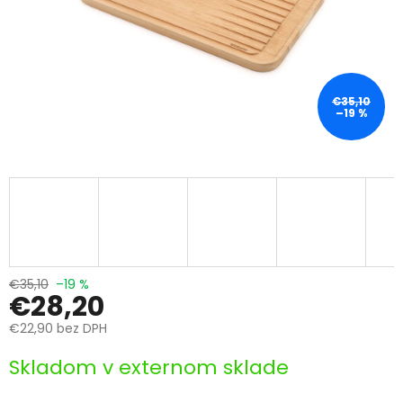
€35,10
–19 %
€35,10
–19 %
€28,20
€22,90 bez DPH
Jednotková
Skladom v externom sklade
cena: