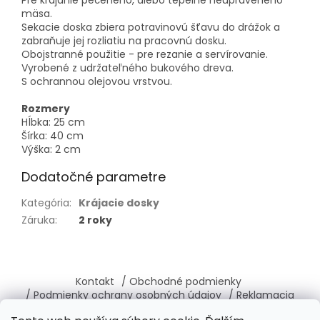
Pre krájanie pečeného, alebo tepelne neupraveného
mäsa.
Sekacie doska zbiera potravinovú šťavu do drážok a
zabraňuje jej rozliatiu na pracovnú dosku.
Obojstranné použitie - pre rezanie a servírovanie.
Vyrobené z udržateľného bukového dreva.
S ochrannou olejovou vrstvou.
Rozmery
Hĺbka: 25 cm
Šírka: 40 cm
Výška: 2 cm
Dodatočné parametre
Kategória
:
Krájacie dosky
Záruka
:
2 roky
Z
á
Kontakt
/ Obchodné podmienky
p
/ Podmienky ochrany osobných údajov
/ Reklamacia
ä
/ Vrátenie, výmena tovaru
/ O nás