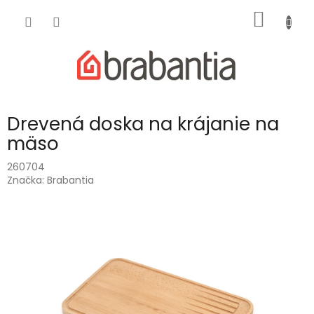
Prejsť
NÁKU
na
obsah
KOŠÍK
Drevená doska na krájanie na
mäso
260704
Značka:
Brabantia