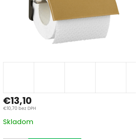
€13,10
€10,70 bez DPH
Jednotková
Skladom
cena: