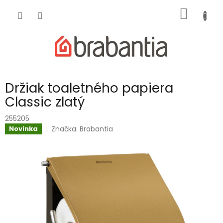
Prejsť
NÁKU
na
obsah
KOŠÍK
Držiak toaletného papiera
Classic zlatý
255205
Značka:
Brabantia
Novinka