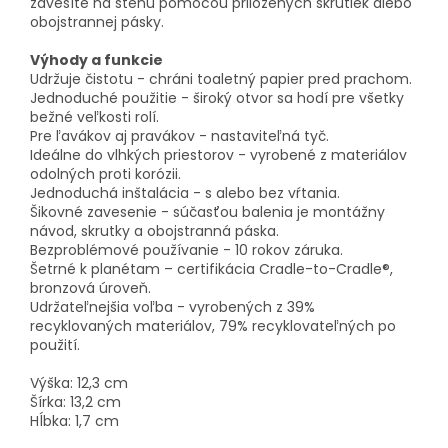
zavesíte na stenu pomocou priložených skrutiek alebo
obojstrannej pásky.
Výhody a funkcie
Udržuje čistotu - chráni toaletný papier pred prachom.
Jednoduché použitie - široký otvor sa hodí pre všetky
bežné veľkosti rolí.
Pre ľavákov aj pravákov - nastaviteľná tyč.
Ideálne do vlhkých priestorov - vyrobené z materiálov
odolných proti korózii.
Jednoduchá inštalácia - s alebo bez vŕtania.
Šikovné zavesenie - súčasťou balenia je montážny
návod, skrutky a obojstranná páska.
Bezproblémové používanie - 10 rokov záruka.
Šetrné k planétam – certifikácia Cradle-to-Cradle®,
bronzová úroveň.
Udržateľnejšia voľba - vyrobených z 39%
recyklovaných materiálov, 79% recyklovateľných po
použití.
Výška: 12,3 cm
Šírka: 13,2 cm
Hĺbka: 1,7 cm