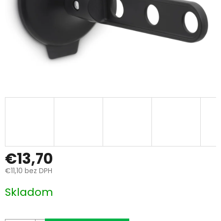
€13,70
€11,10 bez DPH
Jednotková
Skladom
cena: