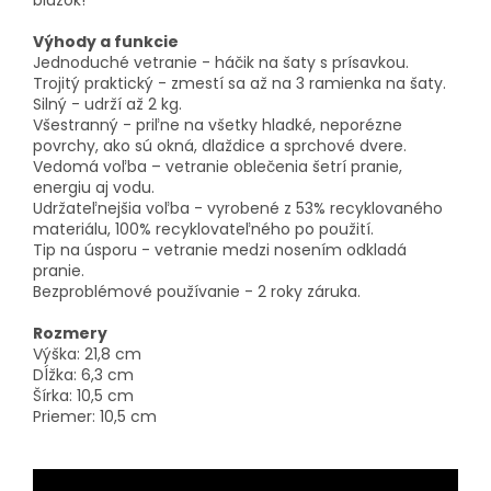
blúzok!
Výhody a funkcie
Jednoduché vetranie - háčik na šaty s prísavkou.
Trojitý praktický - zmestí sa až na 3 ramienka na šaty.
Silný - udrží až 2 kg.
Všestranný - priľne na všetky hladké, neporézne
povrchy, ako sú okná, dlaždice a sprchové dvere.
Vedomá voľba – vetranie oblečenia šetrí pranie,
energiu aj vodu.
Udržateľnejšia voľba - vyrobené z 53% recyklovaného
materiálu, 100% recyklovateľného po použití.
Tip na úsporu - vetranie medzi nosením odkladá
pranie.
Bezproblémové používanie - 2 roky záruka.
Rozmery
Výška: 21,8 cm
Dĺžka: 6,3 cm
Šírka: 10,5 cm
Priemer: 10,5 cm