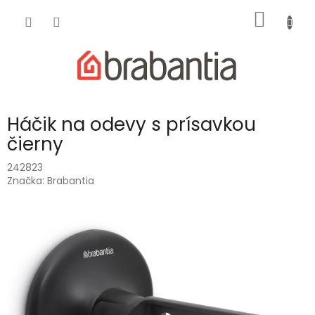
Prejsť
NÁKU
na
obsah
KOŠÍK
Háčik na odevy s prísavkou
čierny
242823
Značka:
Brabantia