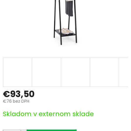
€93,50
€76 bez DPH
Jednotková
Skladom v externom sklade
cena: