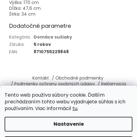
Výška: 170 cm
Dĺžka: 47,6 cm
Šírka: 34 cm
Dodatočné parametre
Kategória
:
Domáce sušiaky
Záruka
:
5 rokov
EAN
:
8710755229848
Z
á
Kontakt
/ Obchodné podmienky
p
/ Podmienky ochrany osobných údajov
/ Reklamacia
ä
/ Vrátenie, výmena tovaru
/ O nás
Tento web používa súbory cookie. Ďalším
t
prechádzaním tohto webu vyjadrujete súhlas s ich
i
používaním. Viac informácií
tu
.
e
Vytvoril Shoptet
Nastavenie