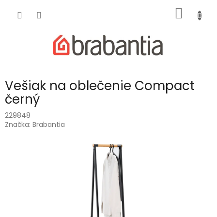
Prejsť
NÁKU
na
obsah
KOŠÍK
Vešiak na oblečenie Compact
černý
229848
Značka:
Brabantia