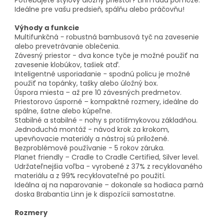
Potrebujete štýlový úložný priestor? Linn rada pomôže.
Ideálne pre vašu predsieň, spálňu alebo práčovňu!
Výhody a funkcie
Multifunkčná - robustná bambusová tyč na zavesenie
alebo prevetrávanie oblečenia.
Závesný priestor - dva konce tyče je možné použiť na
zavesenie klobúkov, tašiek atď.
Inteligentné usporiadanie - spodnú policu je možné
použiť na topánky, tašky alebo úložný box.
Úspora miesta – až pre 10 závesných predmetov.
Priestorovo úsporné – kompaktné rozmery, ideálne do
spálne, šatne alebo kúpeľne.
Stabilné a stabilné - nohy s protišmykovou základňou.
Jednoduchá montáž - návod krok za krokom,
upevňovacie materiály a nástroj sú priložené.
Bezproblémové používanie - 5 rokov záruka.
Planet friendly – ​​Cradle to Cradle Certified, Silver level.
Udržateľnejšia voľba - vyrobené z 37% z recyklovaného
materiálu a z 99% recyklovateľné po použití.
Ideálna aj na naparovanie – dokonale sa hodiaca parná
doska Brabantia Linn je k dispozícii samostatne.
Rozmery