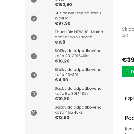
€162,90
Sušiak bielizne na stenu
WallFix
€97,90
Sklad
Touch Bin NEW 30L Matná
40L
oceľ otiskuvzdorná
€159
Sáčky do odpadkového
koša 23-30L/40ks
€39
€10,20
Sáčky do odpadkového
D
koša 23-30L
€4,60
Sáčky do odpadkového
koša Bo 30L/40ks
Popi
€10,80
Sáčky do odpadkového
koša 45L/40ks
Po
€13,90
Kval