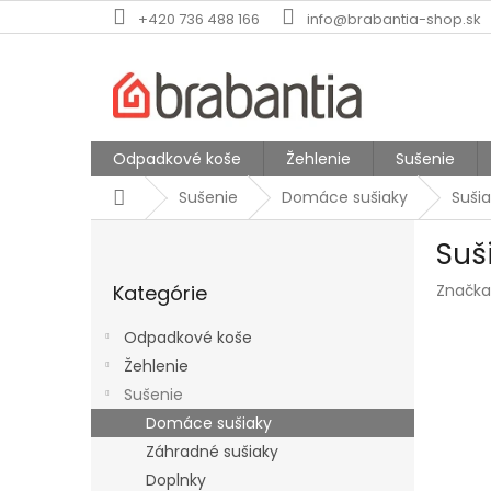
Prejsť
+420 736 488 166
info@brabantia-shop.sk
na
obsah
Odpadkové koše
Žehlenie
Sušenie
Domov
Sušenie
Domáce sušiaky
Suši
B
Suš
o
Preskočiť
č
Kategórie
Značka
kategórie
n
ý
Odpadkové koše
p
Žehlenie
a
Sušenie
n
e
Domáce sušiaky
l
Záhradné sušiaky
Doplnky