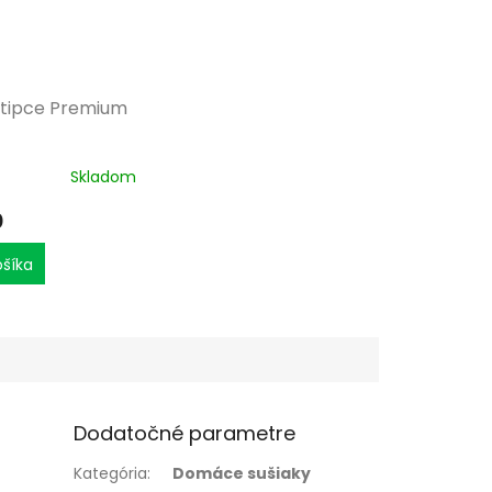
štipce Premium
Skladom
0
ošíka
Dodatočné parametre
Kategória
:
Domáce sušiaky