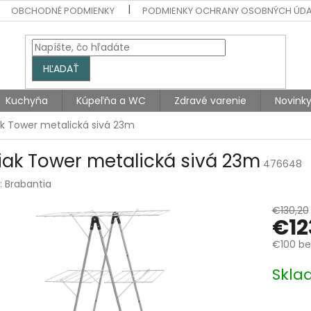
OBCHODNÉ PODMIENKY
PODMIENKY OCHRANY OSOBNÝCH ÚD
HĽADAŤ
Kuchyňa
Kúpeľňa a WC
Zdravé varenie
Novink
ak Tower metalická sivá 23m
iak Tower metalická sivá 23m
476648
:
Brabantia
€130,20
€12
€100 be
Jednotk
Skla
cena: