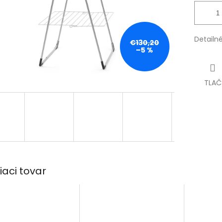
Detailn
€130,20
–5 %
TLAČ
iaci tovar