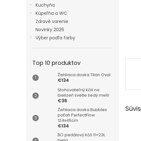
Kuchyňa
Kúpeľňa a WC
Zdravé varenie
Novinky 2026
Výber podľa farby
Top 10 produktov
Žehliaca doska Titan Oval
€134
Stohovateľný kôš na
bielizeň svetle šedý melír
€36
Súvis
Žehliaca doska Bubbles
poťah PerfectFlow
124x45cm
€134
BO pedálový kôš 11+23L
biela