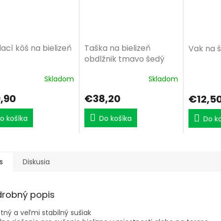
ací kôš na bielizeň
Taška na bielizeň
Vak na 
obdlžnik tmavo šedý
melír
Skladom
Skladom
,90
€38,20
€12,5
o košíka
Do košíka
Do k
s
Diskusia
drobný popis
itný a veľmi stabilný sušiak