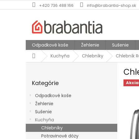
Prejsť
+420 736 488 166
info@brabantia-shop.sk
na
obsah
Odpadkové koše
Žehlenie
Sušenie
Domov
Kuchyňa
Chlebníky
Chlebník R
B
Chl
o
Preskočiť
č
Kategórie
kategórie
Akcia
n
ý
Odpadkové koše
p
Žehlenie
a
Sušenie
n
e
Kuchyňa
l
Chlebníky
Potravinové dózy