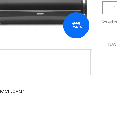
Detailn
€49
–24 %
TLAČ
iaci tovar