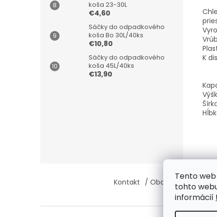
koša 23-30L
Chle
€4,60
prie
Sáčky do odpadkového
Vyro
koša Bo 30L/40ks
Vrúb
€10,80
Plas
K di
Sáčky do odpadkového
koša 45L/40ks
€13,90
Kapa
Výšk
Šírk
Hĺbk
Z
Tento web 
á
Kontakt
/ Obchodné podmie
tohto webu
p
informácií
ä
t