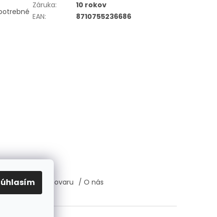
Záruka
:
10 rokov
 potrebné
EAN
:
8710755236686
Súhlasím
átenie, výmena tovaru
/ O nás