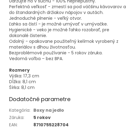
Udržujte ho v suchu - 100% nepriepustný.
Perfektná veľkosť - zmestí sa pod väčšinu kávovarov a
do štandardných držiakov nápojov v autách.
Jednoduché plnenie - veľký otvor.
Ľahko sa čistí - je možné umývať v umývačke.
Hygienické - veko je možné ľahko rozobrať, pre
dokonalé čistenie.
Odolný - opakovane použiteľný kelímok vyrobený z
materiálov s dlhou životnosťou.
Bezproblémové používanie - 5 rokov záruka.
Vedomá voľba – bez BPA.
Rozmery
Výška: 17,3 cm
Dĺžka: 8,1 cm
Šírka: 8,1 cm
Dodatočné parametre
Kategória
:
Boxy na jedlo
Záruka
:
5 rokov
EAN
:
8710755228704