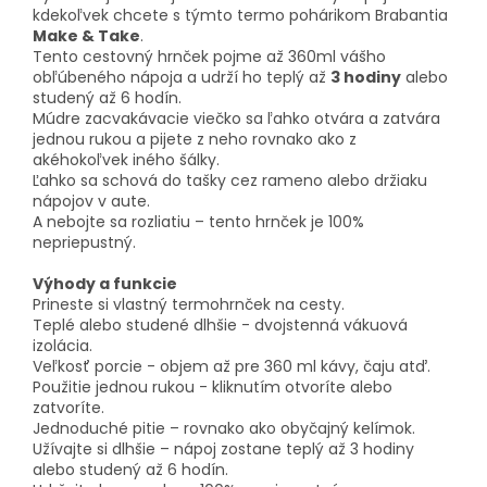
kdekoľvek chcete s týmto termo pohárikom Brabantia
Make & Take
.
Tento cestovný hrnček pojme až 360ml vášho
obľúbeného nápoja a udrží ho teplý až
3 hodiny
alebo
studený až 6 hodín.
Múdre zacvakávacie viečko sa ľahko otvára a zatvára
jednou rukou a pijete z neho rovnako ako z
akéhokoľvek iného šálky.
Ľahko sa schová do tašky cez rameno alebo držiaku
nápojov v aute.
A nebojte sa rozliatiu – tento hrnček je 100%
nepriepustný.
Výhody a funkcie
Prineste si vlastný termohrnček na cesty.
Teplé alebo studené dlhšie - dvojstenná vákuová
izolácia.
Veľkosť porcie - objem až pre 360 ml kávy, čaju atď.
Použitie jednou rukou - kliknutím otvoríte alebo
zatvoríte.
Jednoduché pitie – rovnako ako obyčajný kelímok.
Užívajte si dlhšie – nápoj zostane teplý až 3 hodiny
alebo studený až 6 hodín.