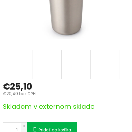
€25,10
€20,40 bez DPH
Jednotková
Skladom v externom sklade
cena:
Pridať do košíka