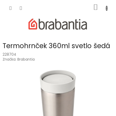
Prejsť
NÁKU
na
obsah
KOŠÍK
Termohrnček 360ml svetlo šedá
228704
Značka:
Brabantia