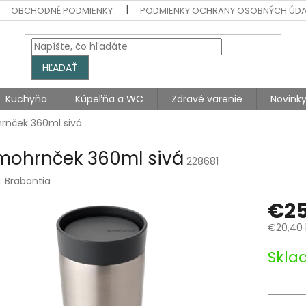
OBCHODNÉ PODMIENKY
PODMIENKY OCHRANY OSOBNÝCH ÚD
HĽADAŤ
Kuchyňa
Kúpeľňa a WC
Zdravé varenie
Novink
rnček 360ml sivá
mohrnček 360ml sivá
228681
:
Brabantia
€25
€20,40 
Jednotk
Skla
cena: