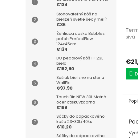
€134
Stohovateľný kôš na
bielizeň svetle šedý melír
€36
Term
Žehliaca doska Bubbles
sivá
poťah PerfectFlow
124x45cm
€134
BO pedálový kôš 11+23L
€21
biela
€162,90
D
Sušiak bielizne na stenu
WallFix
€97,90
Touch Bin NEW 30L Matná
Popi
oceľ otiskuvzdorná
€159
Sáčky do odpadkového
Po
koša 23-30L/40ks
€10,20
Vych
Sáčky do odpadkového