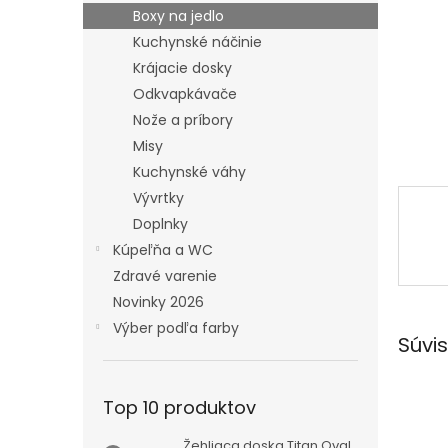
Boxy na jedlo
Kuchynské náčinie
Krájacie dosky
Odkvapkávače
Nože a príbory
Misy
Kuchynské váhy
Vývrtky
Doplnky
Kúpeľňa a WC
Zdravé varenie
Novinky 2026
Výber podľa farby
Súvis
Top 10 produktov
Žehliaca doska Titan Oval