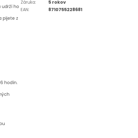
Záruka
:
5 rokov
 udrží ho
EAN
:
8710755228681
 pijete z
 6 hodín.
dných
hou