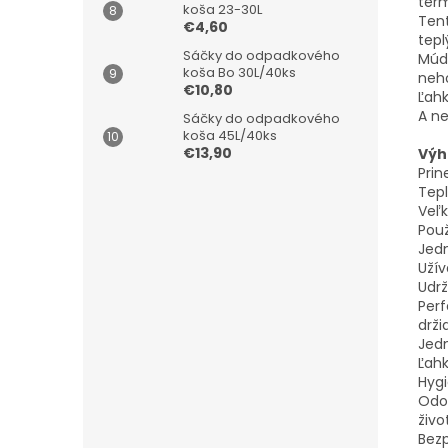
ter
koša 23-30L
Ten
€4,60
tepl
Sáčky do odpadkového
Múdr
koša Bo 30L/40ks
neho
€10,80
Ľahk
A ne
Sáčky do odpadkového
koša 45L/40ks
€13,90
Výh
Prin
Tepl
Veľk
Použ
Jedn
Užív
Udrž
Perf
drži
Jedn
Ľahk
Hygi
Odol
živo
Bezp