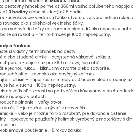
mo pohárikom Brabantia
Make & Take
.
to cestovný hrnček pojme až 360ml vášho obľúbeného nápoja a
ý až
3 hodiny
alebo studený až 6 hodín.
e zacvakávacie viečko sa ľahko otvára a zatvára jednou rukou a
 rovnako ako z akéhokoľvek iného šálky.
o sa schová do tašky cez rameno alebo držiaku nápojov v aute.
bojte sa rozliatiu – tento hrnček je 100% nepriepustný.
ody a funkcie
este si vlastný termohrnček na cesty.
é alebo studené dlhšie - dvojstenná vákuová izolácia.
osť porcie - objem až pre 360 ml kávy, čaju atď.
itie jednou rukou - kliknutím otvoríte alebo zatvoríte.
oduché pitie – rovnako ako obyčajný kelímok.
ajte si dlhšie – nápoj zostane teplý až 3 hodiny alebo studený až
ujte ho v suchu - 100% nepriepustný.
ektná veľkosť - zmestí sa pod väčšinu kávovarov a do štandar
akov nápojov v autách.
oduché plnenie - veľký otvor.
o sa čistí - je možné umývať v umývačke.
enické - veko je možné ľahko rozobrať, pre dokonalé čistenie.
ný - opakovane použiteľný kelímok vyrobený z materiálov s dl
tnosťou.
roblémové používanie - 5 rokov záruka.