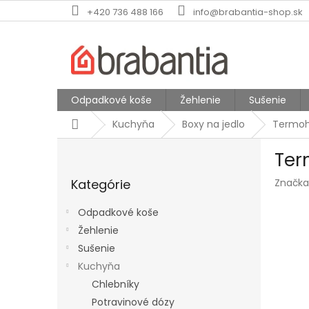
Prejsť
+420 736 488 166
info@brabantia-shop.sk
na
obsah
Odpadkové koše
Žehlenie
Sušenie
Domov
Kuchyňa
Boxy na jedlo
Termoh
B
Ter
o
Preskočiť
č
Kategórie
Značka
kategórie
n
ý
Odpadkové koše
p
Žehlenie
a
Sušenie
n
e
Kuchyňa
l
Chlebníky
Potravinové dózy