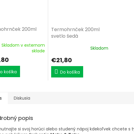
ohrnček 200ml
Termohrnček 200ml
svetlo šedá
Skladom v externom
Skladom
sklade
,80
€21,80
o košíka
Do košíka
s
Diskusia
drobný popis
utnajte si svoj horúci alebo studený nápoj kdekoľvek chcete s 