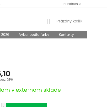
AJOV
Prihlásenie
NÁKUPNÝ
Prázdny košík
KOŠÍK
y 2026
Výber podľa farby
Kontakty
,10
bez DPH
ová
dom v externom sklade