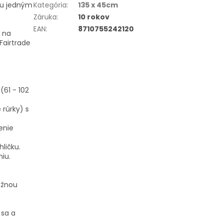
eľu jedným
Kategória
:
135 x 45cm
Záruka
:
10 rokov
EAN
:
8710755242120
ť na
Fairtrade
61 - 102
rúrky) s
enie
ličku.
iu.
ružnou
 sa a