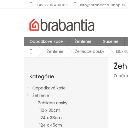
Prejsť
+420 736 488 166
info@brabantia-shop.sk
na
obsah
Odpadkové koše
Žehlenie
Sušenie
Domov
Žehlenie
Žehliace dosky
135x
B
Žeh
o
Preskočiť
č
Kategórie
Značka
kategórie
n
ý
Odpadkové koše
p
Žehlenie
a
Žehliace dosky
n
e
110 x 30cm
l
124 x 38cm
124 x 45cm