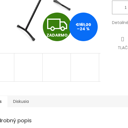
Z
Detailn
€161,20
–24 %
ZADARMO
A
TLAČ
D
A
R
s
Diskusia
M
drobný popis