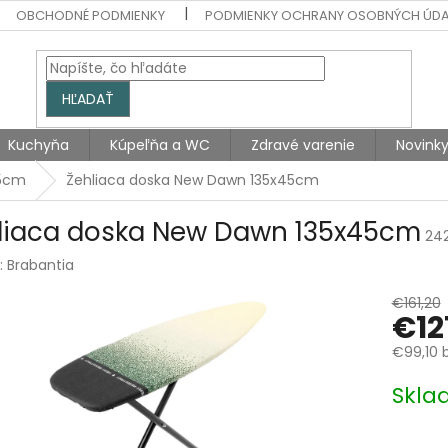
OBCHODNÉ PODMIENKY
PODMIENKY OCHRANY OSOBNÝCH ÚD
HĽADAŤ
Kuchyňa
Kúpeľňa a WC
Zdravé varenie
Novink
45cm
Žehliaca doska New Dawn 135x45cm
liaca doska New Dawn 135x45cm
24
:
Brabantia
€161,20
€12
€99,10 
Jednotk
Skla
cena: