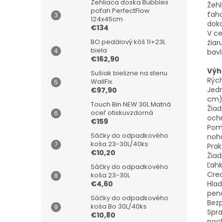
Žehliaca doska Bubbles
Žehl
poťah PerfectFlow
ťaho
124x45cm
doko
€134
V ce
BO pedálový kôš 11+23L
žiar
biela
bavl
€162,90
Výh
Sušiak bielizne na stenu
Rých
WallFix
Jedn
€97,90
cm)
Touch Bin NEW 30L Matná
Žiad
oceľ otiskuvzdorná
och
€159
Pomo
Sáčky do odpadkového
noha
koša 23-30L/40ks
Prak
€10,20
Žiad
Ľahk
Sáčky do odpadkového
Crea
koša 23-30L
Hlad
€4,60
pen
Sáčky do odpadkového
Bezp
koša Bo 30L/40ks
Spra
€10,80
poch