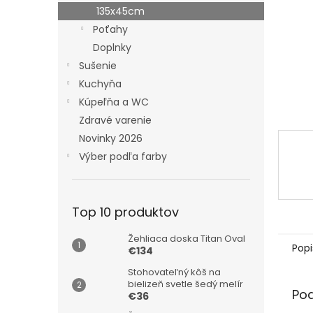
135x45cm
Poťahy
Doplnky
Sušenie
Kuchyňa
Kúpeľňa a WC
Zdravé varenie
Novinky 2026
Výber podľa farby
Top 10 produktov
Žehliaca doska Titan Oval
Popi
€134
Stohovateľný kôš na
bielizeň svetle šedý melír
Po
€36