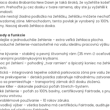
iaca doska Brabantia New Dawn je taká široká, že vyžehlíte koš
m. Prehoďte ju cez dosku v tvare ramena, aby ste ju vyžehlili k
O
nalosti.
ste nestojí žiadna podložka na žehličku, žehličku môžete necha
uvzdornej zóne. Mimochodom, tento povlak je vyrobený zo 100% 
ny. Naozaj skvelá žehliaca doska.
ody a funkcie
lejšie a jednoduchšie žehlenie - extra veľká žehliaca plocha.
oduché žehlenie-nastaviteľné na vašu ideálnu pracovnú výšku (
.
ne kývanie - stabilný a pevný štvornohý rám (35 mm ∅ oceľové 
rannými protišmykovými krytkami.
c pri žehlení – pohodlný „tvar ramien“ a špicatý koniec na žehl
víc.
tická - integrovaná tepelne odolná parkovacia zóna pre vašu žeh
ne prekvapenie - detská poistka zabraňuje náhodnému zatvoren
o sa premiestňuje - transportný zámok drží dosku zloženú.
se Killer - dokonale padnúci poťah Stretch-System.
ké žehlenie - poťah zo 100% bavlny, certifikovaný Fairtrade, s p
ovou vrstvou.
roblémové používanie - 10 rokov záruka.
vodlivý výber – všetka bavlna má certifikáciu Fairtrade, audituje
ádza od výrobcov Fairtrade.