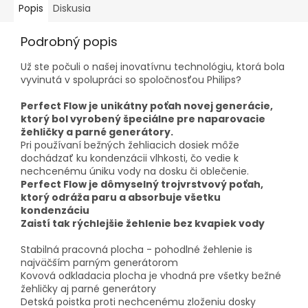
Popis
Diskusia
Podrobný popis
Už ste počuli o našej inovatívnu technológiu, ktorá bola
vyvinutá v spolupráci so spoločnosťou Philips?
Perfect Flow je unikátny poťah novej generácie,
ktorý bol vyrobený špeciálne pre naparovacie
žehličky a parné generátory.
Pri používaní bežných žehliacich dosiek môže
dochádzať ku kondenzácii vlhkosti, čo vedie k
nechcenému úniku vody na dosku či oblečenie.
Perfect Flow je dômyselný trojvrstvový poťah,
ktorý odráža paru a absorbuje všetku
kondenzáciu
Zaistí tak rýchlejšie žehlenie bez kvapiek vody
Stabilná pracovná plocha - pohodlné žehlenie is
najväčším parným generátorom
Kovová odkladacia plocha je vhodná pre všetky bežné
žehličky aj parné generátory
Detská poistka proti nechcenému zloženiu dosky