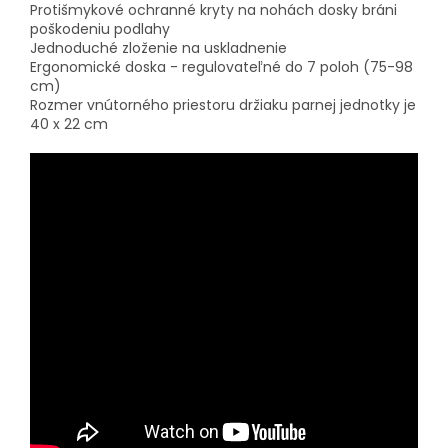
Protišmykové ochranné kryty na nohách dosky bráni
poškodeniu podlahy
Jednoduché zloženie na uskladnenie
Ergonomické doska - regulovateľné do 7 poloh (75-98
cm)
Rozmer vnútorného priestoru držiaku parnej jednotky je
40 x 22 cm