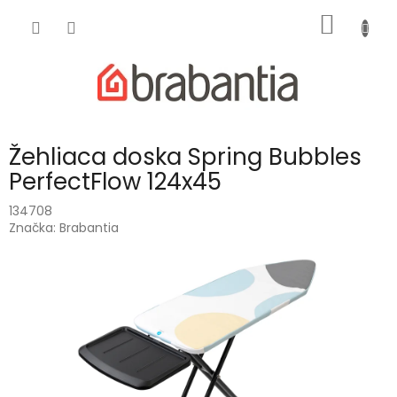
Prejsť
NÁKU
na
obsah
KOŠÍK
Žehliaca doska Spring Bubbles
PerfectFlow 124x45
134708
Značka:
Brabantia