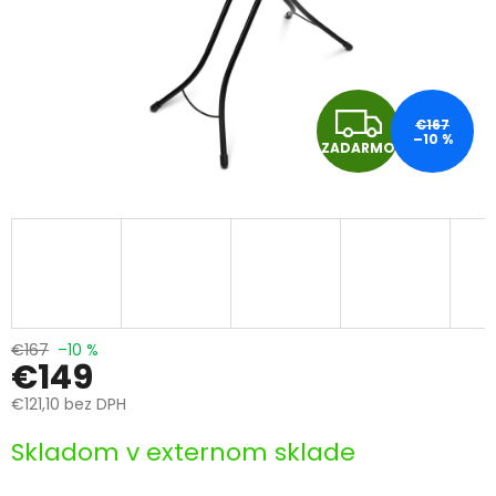
Z
€167
–10 %
ZADARMO
A
D
A
R
M
€167
–10 %
€149
O
€121,10 bez DPH
Jednotková
Skladom v externom sklade
cena: