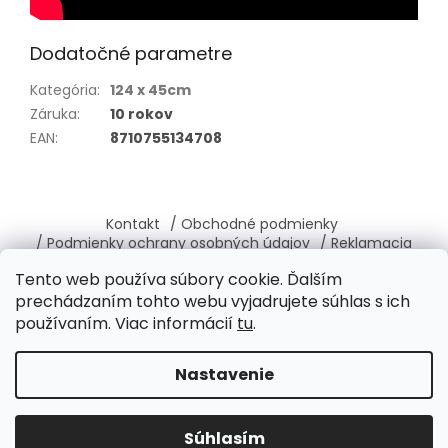
Dodatočné parametre
Kategória
:
124 x 45cm
Záruka
:
10 rokov
EAN
:
8710755134708
Z
á
Kontakt
/ Obchodné podmienky
p
/ Podmienky ochrany osobných údajov
/ Reklamacia
ä
/ Vrátenie, výmena tovaru
/ O nás
Tento web používa súbory cookie. Ďalším
t
prechádzaním tohto webu vyjadrujete súhlas s ich
i
používaním. Viac informácií
tu
.
e
Vytvoril Shoptet
Nastavenie
Copyright 2026
Brabantia-shop.sk
. Všetky práva
Súhlasím
vyhradené.