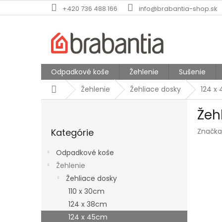
Prejsť
+420 736 488 166
info@brabantia-shop.sk
na
obsah
Odpadkové koše
Žehlenie
Sušenie
Domov
Žehlenie
Žehliace dosky
124 x
B
Žeh
o
Preskočiť
č
Kategórie
Značka
kategórie
n
ý
Odpadkové koše
p
Žehlenie
a
Žehliace dosky
n
e
110 x 30cm
l
124 x 38cm
124 x 45cm