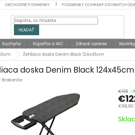
OBCHODNÉ PODMIENKY
PODMIENKY OCHRANY OSOBNÝCH ÚD
HĽADAŤ
Kuchyňa
Kúpeľňa a WC
Zdravé varenie
Novink
 45cm
Žehliaca doska Denim Black 124x45cm
liaca doska Denim Black 124x45cm
:
Brabantia
€138
–1
€12
€99,90 
Jednotk
Skla
cena: