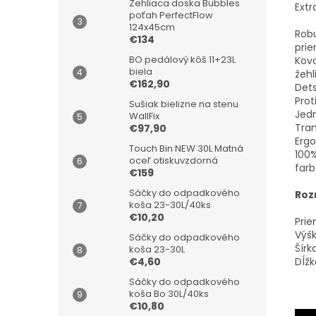
Žehliaca doska Bubbles
Extr
poťah PerfectFlow
124x45cm
Robu
€134
pri
BO pedálový kôš 11+23L
Kovo
biela
žehl
€162,90
Dets
Pro
Sušiak bielizne na stenu
Jed
WallFix
Tran
€97,90
Erg
Touch Bin NEW 30L Matná
100%
oceľ otiskuvzdorná
farb
€159
Sáčky do odpadkového
Roz
koša 23-30L/40ks
€10,20
Prie
Výšk
Sáčky do odpadkového
Šírk
koša 23-30L
Dĺžk
€4,60
Sáčky do odpadkového
koša Bo 30L/40ks
€10,80