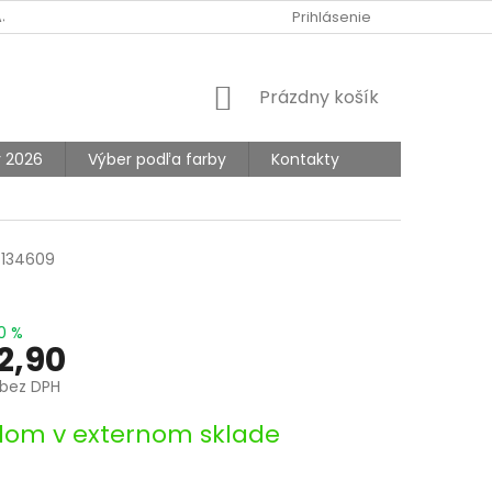
AJOV
Prihlásenie
NÁKUPNÝ
Prázdny košík
KOŠÍK
y 2026
Výber podľa farby
Kontakty
134609
0 %
2,90
bez DPH
ová
dom v externom sklade