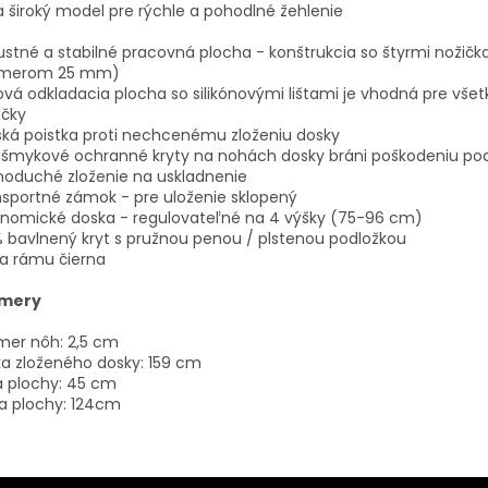
a široký model pre rýchle a pohodlné žehlenie
O
stné a stabilné pracovná plocha - konštrukcia so štyrmi nožičk
emerom 25 mm)
vá odkladacia plocha so silikónovými lištami je vhodná pre vše
ičky
ká poistka proti nechcenému zloženiu dosky
tišmykové ochranné kryty na nohách dosky bráni poškodeniu po
noduché zloženie na uskladnenie
sportné zámok - pre uloženie sklopený
onomické doska - regulovateľné na 4 výšky (75-96 cm)
 bavlnený kryt s pružnou penou / plstenou podložkou
a rámu čierna
mery
mer nôh: 2,5 cm
a zloženého dosky: 159 cm
a plochy: 45 cm
a plochy: 124cm