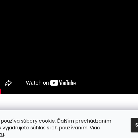
používa súbory cookie. Ďalším prechádzaním
nky
/ Podmienky ochrany osobných údajov
/ Reklamacia
/ Vr
 vyjadrujete súhlas s ich používaním. Viac
tu
.