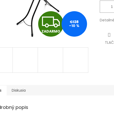
Z
Detailn
€138
–10 %
ZADARMO
A
TLAČ
D
A
R
s
Diskusia
M
drobný popis