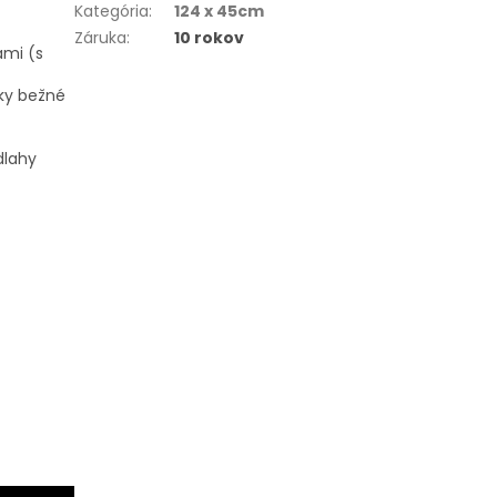
Kategória
:
124 x 45cm
Záruka
:
10 rokov
ami (s
tky bežné
dlahy