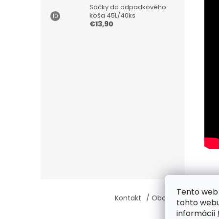
Sáčky do odpadkového
koša 45L/40ks
€13,90
Z
Tento web 
á
Kontakt
/ Obchodné podmie
tohto webu
p
informácií
ä