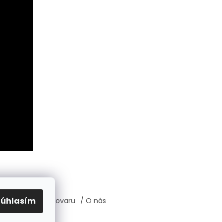
Súhlasím
átenie, výmena tovaru
/ O nás