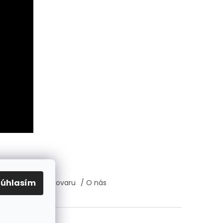
Súhlasím
átenie, výmena tovaru
/ O nás