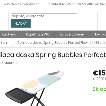
OBCHODNÉ PODMIENKY
PODMIENKY OCHRANY OSOBNÝCH ÚD
HĽADAŤ
Kuchyňa
Kúpeľňa a WC
Zdravé varenie
Novink
 38cm
Žehliaca doska Spring Bubbles PerfectFlow 124x38cm
liaca doska Spring Bubbles Perfec
:
Brabantia
€15
€129,10
Jednotk
Skla
cena: