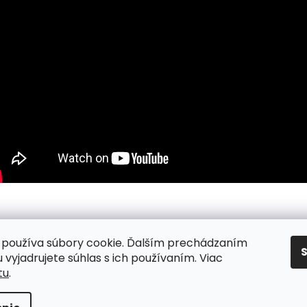
používa súbory cookie. Ďalším prechádzaním
nky
/ Podmienky ochrany osobných údajov
/ Reklamacia
/ Vr
 vyjadrujete súhlas s ich používaním. Viac
tu
.