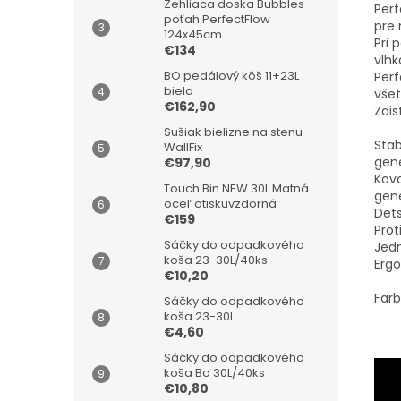
Žehliaca doska Bubbles
Perf
poťah PerfectFlow
pre 
124x45cm
Pri 
€134
vlhk
BO pedálový kôš 11+23L
Perf
biela
všet
€162,90
Zais
Sušiak bielizne na stenu
Stab
WallFix
gen
€97,90
Kovo
Touch Bin NEW 30L Matná
gen
oceľ otiskuvzdorná
Dets
€159
Pro
Sáčky do odpadkového
Jed
koša 23-30L/40ks
Ergo
€10,20
Farb
Sáčky do odpadkového
koša 23-30L
€4,60
Sáčky do odpadkového
koša Bo 30L/40ks
€10,80