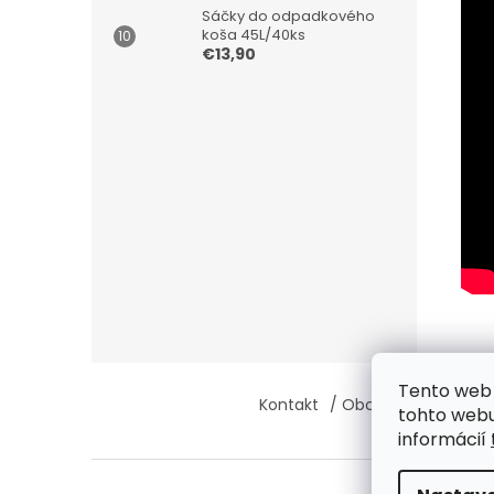
Sáčky do odpadkového
koša 45L/40ks
€13,90
Z
Tento web 
á
Kontakt
/ Obchodné podmie
tohto webu
p
informácií
ä
t