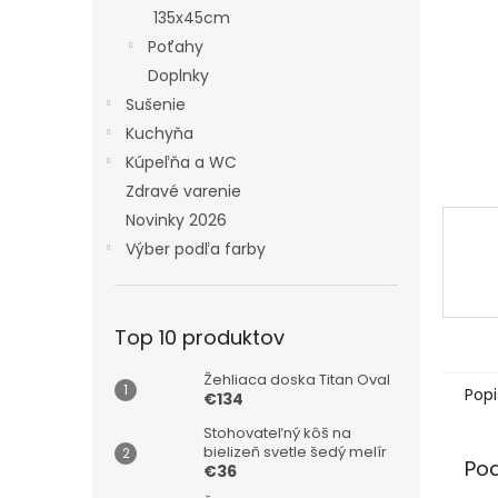
135x45cm
Poťahy
Doplnky
Sušenie
Kuchyňa
Kúpeľňa a WC
Zdravé varenie
Novinky 2026
Výber podľa farby
Top 10 produktov
Žehliaca doska Titan Oval
Popi
€134
Stohovateľný kôš na
bielizeň svetle šedý melír
Po
€36