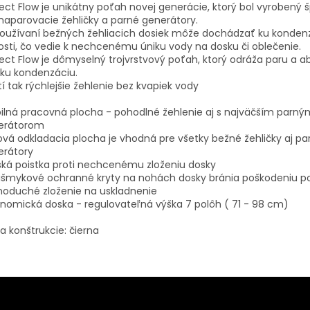
ect Flow je unikátny poťah novej generácie, ktorý bol vyrobený 
naparovacie žehličky a parné generátory.
O
používaní bežných žehliacich dosiek môže dochádzať ku kondenz
osti, čo vedie k nechcenému úniku vody na dosku či oblečenie.
ect Flow je dômyselný trojvrstvový poťah, ktorý odráža paru a a
ku kondenzáciu.
tí tak rýchlejšie žehlenie bez kvapiek vody
ilná pracovná plocha - pohodlné žehlenie aj s najväčším parný
erátorom
vá odkladacia plocha je vhodná pre všetky bežné žehličky aj pa
erátory
ká poistka proti nechcenému zloženiu dosky
tišmykové ochranné kryty na nohách dosky bránia poškodeniu p
noduché zloženie na uskladnenie
nomická doska - regulovateľná výška 7 polôh ( 71 - 98 cm)
a konštrukcie: čierna