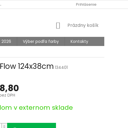
AJOV
Prihlásenie
NÁKUPNÝ
Prázdny košík
KOŠÍK
y 2026
Výber podľa farby
Kontakty
tFlow 124x38cm
134401
8,80
 bez DPH
ová
dom v externom sklade