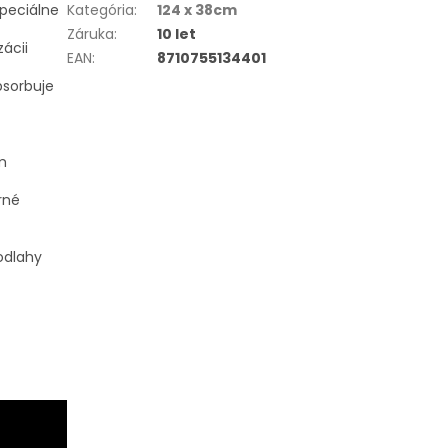
špeciálne
Kategória
:
124 x 38cm
Záruka
:
10 let
ácii
EAN
:
8710755134401
bsorbuje
m
rné
odlahy