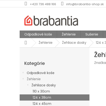
Prejsť
+420 736 488 166
info@brabantia-shop.sk
na
obsah
Odpadkové koše
Žehlenie
Sušenie
Domov
Žehlenie
Žehliace dosky
124 x
B
Žeh
o
Preskočiť
č
Kategórie
Značka
kategórie
n
ý
Odpadkové koše
p
Žehlenie
a
Žehliace dosky
n
e
110 x 30cm
l
124 x 38cm
124 x 45cm