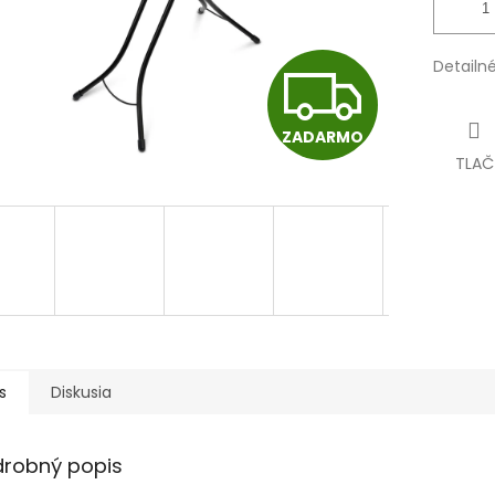
Detailn
Z
ZADARMO
A
TLAČ
D
A
R
s
Diskusia
M
drobný popis