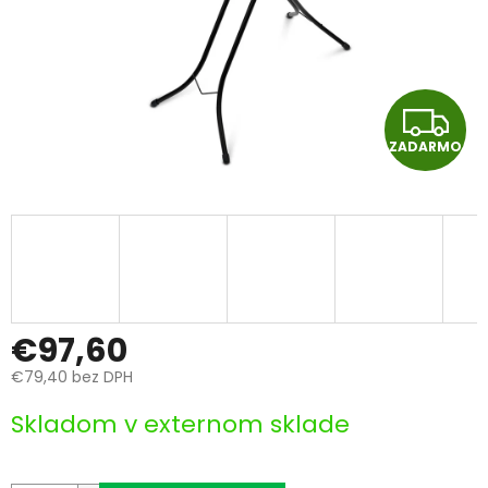
Z
ZADARMO
A
D
A
R
M
€97,60
€79,40 bez DPH
O
Jednotková
Skladom v externom sklade
cena: