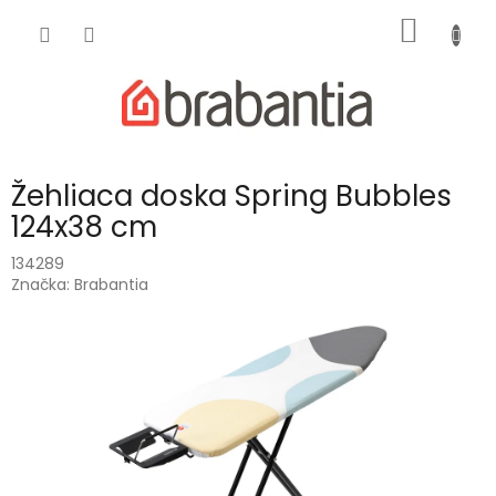
Prejsť
NÁKU
na
obsah
KOŠÍK
Žehliaca doska Spring Bubbles
124x38 cm
134289
Značka:
Brabantia