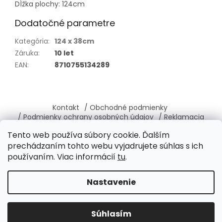
Dĺžka plochy: 124cm
Dodatočné parametre
Kategória
:
124 x 38cm
Záruka
:
10 let
EAN
:
8710755134289
Z
á
Kontakt
/ Obchodné podmienky
p
/ Podmienky ochrany osobných údajov
/ Reklamacia
ä
/ Vrátenie, výmena tovaru
/ O nás
Tento web používa súbory cookie. Ďalším
t
prechádzaním tohto webu vyjadrujete súhlas s ich
i
používaním. Viac informácií
tu
.
e
Vytvoril Shoptet
Nastavenie
Copyright 2026
Brabantia-shop.sk
. Všetky práva
Súhlasím
vyhradené.