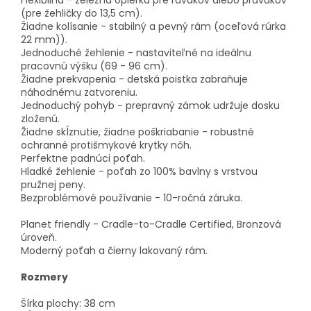
Flexibilná - železná opierka pre ľavákov alebo pravákov
(pre žehličky do 13,5 cm).
Žiadne kolísanie - stabilný a pevný rám (oceľová rúrka
22 mm)).
Jednoduché žehlenie - nastaviteľné na ideálnu
pracovnú výšku (69 - 96 cm).
Žiadne prekvapenia - detská poistka zabraňuje
náhodnému zatvoreniu.
Jednoduchý pohyb - prepravný zámok udržuje dosku
zloženú.
Žiadne skĺznutie, žiadne poškriabanie - robustné
ochranné protišmykové krytky nôh.
Perfektne padnúci poťah.
Hladké žehlenie - poťah zo 100% bavlny s vrstvou
pružnej peny.
Bezproblémové používanie - 10-ročná záruka.
Planet friendly - Cradle-to-Cradle Certified, Bronzová
úroveň.
Moderný poťah a čierny lakovaný rám.
Rozmery
Šírka plochy: 38 cm