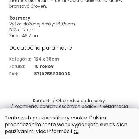
Šetrné k planétam – certifikácia Cradle-to-Cradle®,
bronzová úroveň.
Rozmery
Výška zloženej dosky: 160,5 cm
Dĺžka: 7 cm
Šírka: 46,2 cm
Dodatočné parametre
Kategória
:
124 x 38cm
Záruka
:
10 rokov
EAN
:
8710755236006
Z
á
Kontakt
/ Obchodné podmienky
p
/ Podmienky ochrany osobných údajov
/ Reklamacia
ä
/ Vrátenie, výmena tovaru
/ O nás
Tento web používa súbory cookie. Ďalším
t
prechádzaním tohto webu vyjadrujete súhlas s ich
i
používaním. Viac informácií
tu
.
e