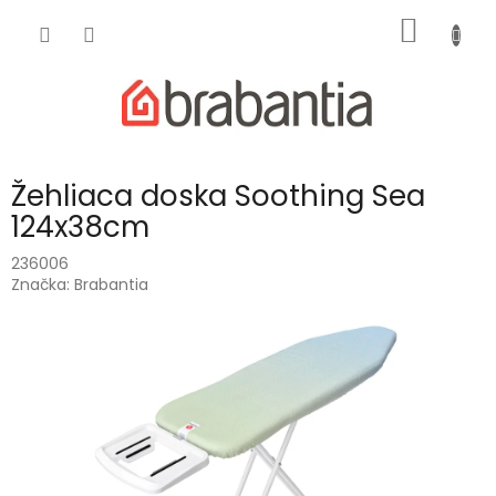
Prejsť
NÁKU
na
obsah
KOŠÍK
Žehliaca doska Soothing Sea
124x38cm
236006
Značka:
Brabantia