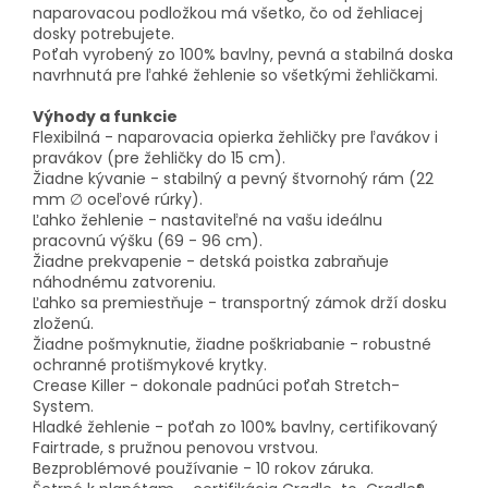
naparovacou podložkou má všetko, čo od žehliacej
dosky potrebujete.
Poťah vyrobený zo 100% bavlny, pevná a stabilná doska
navrhnutá pre ľahké žehlenie so všetkými žehličkami.
Výhody a funkcie
Flexibilná - naparovacia opierka žehličky pre ľavákov i
pravákov (pre žehličky do 15 cm).
Žiadne kývanie - stabilný a pevný štvornohý rám (22
mm ∅ oceľové rúrky).
Ľahko žehlenie - nastaviteľné na vašu ideálnu
pracovnú výšku (69 - 96 cm).
Žiadne prekvapenie - detská poistka zabraňuje
náhodnému zatvoreniu.
Ľahko sa premiestňuje - transportný zámok drží dosku
zloženú.
Žiadne pošmyknutie, žiadne poškriabanie - robustné
ochranné protišmykové krytky.
Crease Killer - dokonale padnúci poťah Stretch-
System.
Hladké žehlenie - poťah zo 100% bavlny, certifikovaný
Fairtrade, s pružnou penovou vrstvou.
Bezproblémové používanie - 10 rokov záruka.