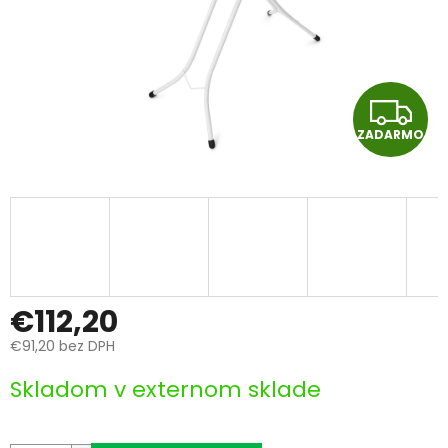
Z
ZADARMO
A
D
A
R
M
€112,20
€91,20 bez DPH
O
Jednotková
Skladom v externom sklade
cena: