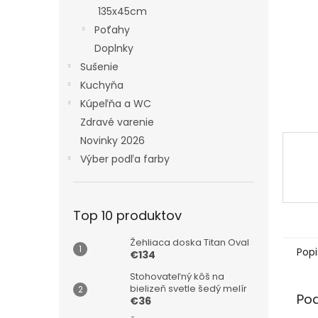
135x45cm
Poťahy
Doplnky
Sušenie
Kuchyňa
Kúpeľňa a WC
Zdravé varenie
Novinky 2026
Výber podľa farby
Top 10 produktov
Žehliaca doska Titan Oval
Popi
€134
Stohovateľný kôš na
bielizeň svetle šedý melír
Po
€36