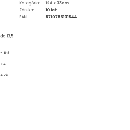
Kategória
:
124 x 38cm
Záruka
:
10 let
EAN
:
8710755131844
do 13,5
 - 96
iu.
ykové