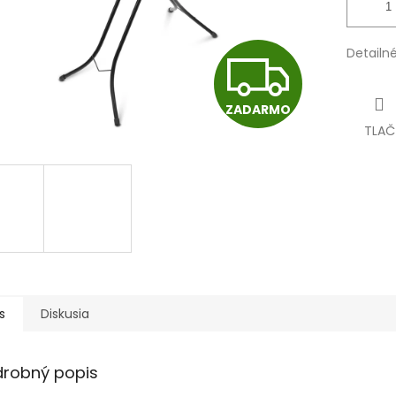
Detailn
Z
ZADARMO
A
TLAČ
D
A
R
s
Diskusia
M
drobný popis