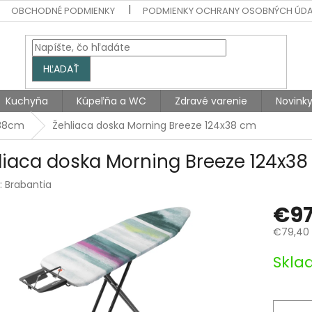
OBCHODNÉ PODMIENKY
PODMIENKY OCHRANY OSOBNÝCH ÚD
HĽADAŤ
Kuchyňa
Kúpeľňa a WC
Zdravé varenie
Novink
 38cm
Žehliaca doska Morning Breeze 124x38 cm
liaca doska Morning Breeze 124x3
:
Brabantia
€97
€79,40 
Jednotk
Skla
cena: