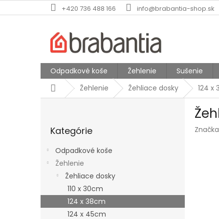
Prejsť
+420 736 488 166
info@brabantia-shop.sk
na
obsah
Odpadkové koše
Žehlenie
Sušenie
Domov
Žehlenie
Žehliace dosky
124 x
B
Žeh
o
Preskočiť
č
Kategórie
Značka
kategórie
n
ý
Odpadkové koše
p
Žehlenie
a
Žehliace dosky
n
e
110 x 30cm
l
124 x 38cm
124 x 45cm