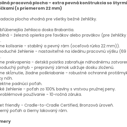
bilná pracovná plocha – extra pevná konštrukcia so štyrmi
ičkami (s priemerom 22 mm)
O
adacia plocha vhodná pre všetky bežné žehličky.
bľúbenejšia žehliaca doska Brabantia.
ibilná - železná opierka pre ľavákov alebo pravákov (pre žehličky 
.
ne kolísanie - stabilný a pevný rám (oceľová rúrka 22 mm)).
oduché žehlenie - nastaviteľné na ideálnu pracovnú výšku (69
.
ne prekvapenia - detská poistka zabraňuje náhodnému zatvoren
noduchý pohyb - prepravný zámok udržuje dosku zloženú.
ne skĺznutie, žiadne poškriabanie - robustné ochranné protišm
ky nôh.
ektne padnúci poťah.
ké žehlenie - poťah zo 100% bavlny s vrstvou pružnej peny.
roblémové používanie - 10-ročná záruka.
et friendly - Cradle-to-Cradle Certified, Bronzová úroveň.
rný poťah a čierny lakovaný rám.
mery