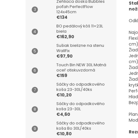
Žehliaca doska Bubbles
Sta
poťah PerfectFlow
nož
124x45cm
€134
Odkl
BO pedálový kôš 11+23L
biela
Najo
€162,90
Flex
cm)
Sušiak bielizne na stenu
Žiad
WallFix
Jedn
€97,90
cm)
Touch Bin NEW 30L Matná
Žiad
oceľ otiskuvzdorná
Jed
€159
Žiad
Sáčky do odpadkového
kryt
koša 23-30L/40ks
Perf
€10,20
Hlad
Bezp
Sáčky do odpadkového
koša 23-30L
Plan
€4,60
Mode
Sáčky do odpadkového
koša Bo 30L/40ks
Roz
€10,80