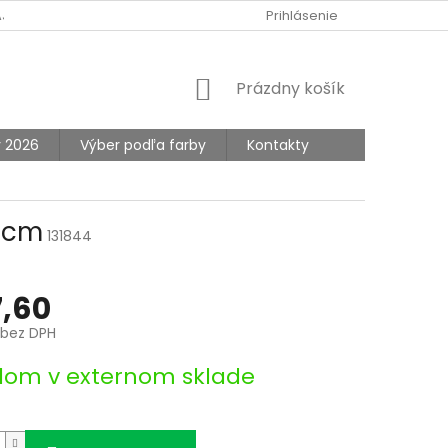
AJOV
Prihlásenie
NÁKUPNÝ
Prázdny košík
KOŠÍK
y 2026
Výber podľa farby
Kontakty
8 cm
131844
,60
bez DPH
ová
dom v externom sklade